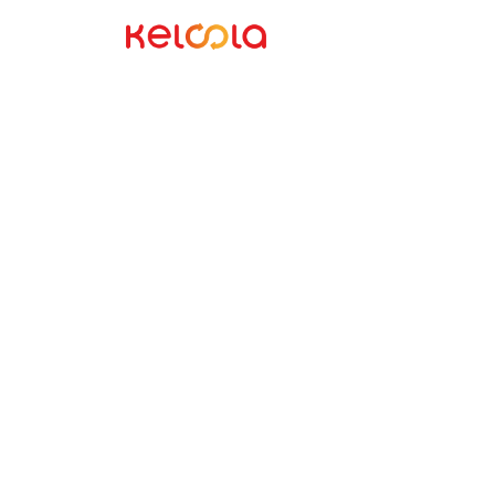
Keloola Automate
Tenagai Me
Anda deng
Sistem Non
Otomasi
Ce